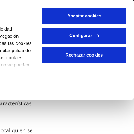
lidad
Ayuda
Contáctanos
Aceptar cookies
Área de clientes
icidad
Configurar
avegación.
das las cookies
OS
TELELECTURA
INCIDENCIAS
anular pulsando
l
s
Comunica anomalías o posibles
Rechazar cookies
las cookies
fraudes
lio
o no se pueden
Reclamaciones
n caso
es
aracterísticas
local quien se