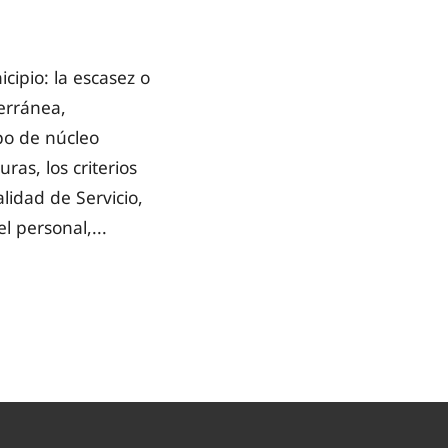
cipio: la escasez o
terránea,
ipo de núcleo
as, los criterios
lidad de Servicio,
l personal,...