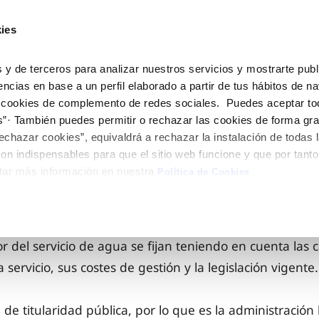
ES
CA
Actua
ies
Tu Servicio
Tu Agua
Conócenos
 y de terceros para analizar nuestros servicios y mostrarte publ
encias en base a un perfil elaborado a partir de tus hábitos de n
 cookies de complemento de redes sociales. Puedes aceptar to
ÓN AL CLIENTE
AD
ROS COMPROMISOS
NTRATOS
COMPROMISO DE SERVICIO
CUIDADOS DEL AGUA
MODIFICACIÓN DE DAT
s”· También puedes permitir o rechazar las cookies de forma gr
 de contacto
 calidad del agua
 personas
bio de titular
Customer Counsel (Defensa de
Consejos de ahorro
Actualizar datos bancario
echazar cookies”, equivaldrá a rechazar la instalación de todas 
cliente)
rtas
medio ambiente
a de suministro
Depósitos comunitarios
Actualizar datos de domici
on indispensables para que el sitio web funcione y que por tant
Normativa del servicio
tar más información en nuestra
via
innovacion y digitalización
a de suministro
Consejos para evitar averías e
Actualizar datos personal
Política de Cookies
Junta de Arbitraje
de helada
 obras y afectaciones
icitud de Acometida
Programa CONTIGO
ación de fuga interior
umentación contratación
r del servicio de agua se fijan teniendo en cuenta las c
 servicio, sus costes de gestión y la legislación vigente.
VER TODAS LAS GESTIONES
 de titularidad pública, por lo que es la administración 