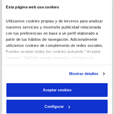
periodo de tiempo,
cierra la llave de paso y vacía las
Esta página web usa cookies
tuberías.
Utilizamos cookies propias y de terceros para analizar
nuestros servicios y mostrarte publicidad relacionada
con tus preferencias en base a un perfil elaborado a
partir de tus hábitos de navegación. Adicionalmente
utilizamos cookies de complemento de redes sociales.
Puedes aceptar todas las cookies pulsando “ Aceptar
cookies”· También puedes permitir o rechazar las
cookies de forma granular pulsando “Configurar”. Si
4.
pulsas “Rechazar cookies”, equivaldrá a rechazar la
Mostrar detalles
instalación de todas las cookies salvo las necesarias que
Si detectas que la tubería o el contador presenta
son indispensables para que el sitio web funcione y que
signos de congelación,
aplica aire caliente sobre la
por tanto no se pueden desactivar. Puedes consultar
Aceptar cookies
zona (evita hacerlo con fuego directo) o vierte agua
más información en nuestra
Política de Cookies
caliente
. Protege la zona con materiales aislantes.
Configurar