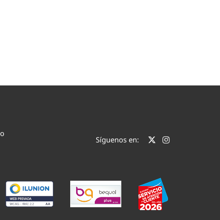
co
Síguenos en: