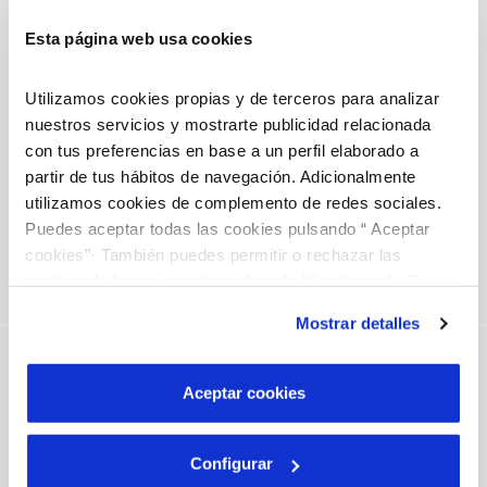
Disponible las 24 horas, los 365 días del año.
Esta página web usa cookies
Whatsapp
646103003
Utilizamos cookies propias y de terceros para analizar
nuestros servicios y mostrarte publicidad relacionada
con tus preferencias en base a un perfil elaborado a
Canal de información y consultas por mensajería
partir de tus hábitos de navegación. Adicionalmente
instantánea.
utilizamos cookies de complemento de redes sociales.
Horario de atención:
Puedes aceptar todas las cookies pulsando “ Aceptar
De lunes a viernes de 08:00h a 21:00h
cookies”· También puedes permitir o rechazar las
cookies de forma granular pulsando “Configurar”. Si
pulsas “Rechazar cookies”, equivaldrá a rechazar la
Mostrar detalles
instalación de todas las cookies salvo las necesarias que
Escribiéndonos
son indispensables para que el sitio web funcione y que
por tanto no se pueden desactivar. Puedes consultar
Aceptar cookies
más información en nuestra
Política de Cookies
¿Quieres contactar con nosotros?
Configurar