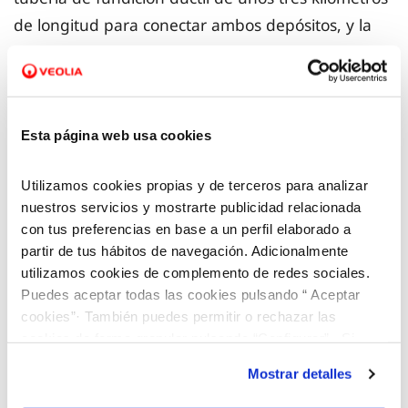
de longitud para conectar ambos depósitos, y la
incorporación de un nuevo grupo de bombeo al
depósito Palau de Reig para impulsar el agua
hasta Fontscaldes. El consumo de este casco
urbano se sitúa alrededor de los 49 metros cúbicos
Esta página web usa cookies
al día, y mediante la interconexión se bombearán
Utilizamos cookies propias y de terceros para analizar
hasta 60 metros cúbicos/día para garantizar el
nuestros servicios y mostrarte publicidad relacionada
pleno suministro.
con tus preferencias en base a un perfil elaborado a
partir de tus hábitos de navegación. Adicionalmente
En palabras de la
alcaldesa de Valls, Dolors
utilizamos cookies de complemento de redes sociales.
Puedes aceptar todas las cookies pulsando “ Aceptar
Farré
, durante su visita esta mañana al depósito
cookies”· También puedes permitir o rechazar las
Palau de Reig: “Se trata de una actuación muy
cookies de forma granular pulsando “Configurar”. Si
esperada y un paso fundamental para asegurar a
pulsas “Rechazar cookies”, equivaldrá a rechazar la
Mostrar detalles
los vecinos y vecinas de Fontscaldes un suministro
instalación de todas las cookies salvo las necesarias que
son indispensables para que el sitio web funcione y que
de agua estable y de calidad”.