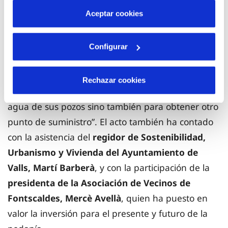
por tanto no se pueden desactivar. Puedes consultar
Aceptar cookies
más información en nuestra
Política de Cookies
En la misma línea,
Raquel Pallach, nuestra
directora en el Penedès-Garraf
ha señalado: “Sin
Configurar
duda es una intervención estratégica necesaria
para la seguridad hídrica de Fontscaldes, motivada
Rechazar cookies
no solo para resolver la carencia de calidad del
agua de sus pozos sino también para obtener otro
punto de suministro”. El acto también ha contado
con la asistencia del
regidor de Sostenibilidad,
Urbanismo y Vivienda del Ayuntamiento de
Valls, Martí Barberà
, y con la participación de la
presidenta de la Asociación de Vecinos de
Fontscaldes, Mercè Avellà
, quien ha puesto en
valor la inversión para el presente y futuro de la