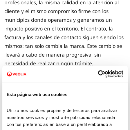
profesionales, la misma calidad en la atención al
cliente y el mismo compromiso firme con los
municipios donde operamos y generamos un
impacto positivo en el territorio. El contrato, la
factura y los canales de contacto siguen siendo los
mismos: tan solo cambia la marca. Este cambio se
llevará a cabo de manera progresiva, sin
necesidad de realizar ningún trámite.
De esta manera, Veolia, líder global en servicios
medioambientales con fuerte arraigo local en
Esta página web usa cookies
Cataluña, se consolida como aliado estratégico en
el territorio. La compañía aporta soluciones
Utilizamos cookies propias y de terceros para analizar
innovadoras y concretas para la gestión sostenible
nuestros servicios y mostrarte publicidad relacionada
del agua, un recurso esencial, especialmente ante
con tus preferencias en base a un perfil elaborado a