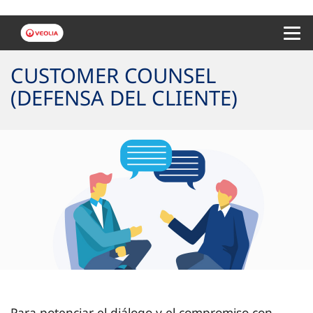
Menu 
CUSTOMER COUNSEL
(DEFENSA DEL CLIENTE)
Para potenciar el diálogo y el compromiso con