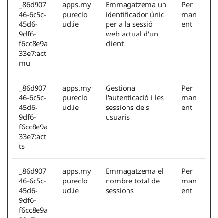
_86d907
apps.my
Emmagatzema un
Per
46-6c5c-
pureclo
identificador únic
man
45d6-
ud.ie
per a la sessió
ent
9df6-
web actual d'un
f6cc8e9a
client
33e7:act
mu
_86d907
apps.my
Gestiona
Per
46-6c5c-
pureclo
l'autenticació i les
man
45d6-
ud.ie
sessions dels
ent
9df6-
usuaris
f6cc8e9a
33e7:act
ts
_86d907
apps.my
Emmagatzema el
Per
46-6c5c-
pureclo
nombre total de
man
45d6-
ud.ie
sessions
ent
9df6-
f6cc8e9a