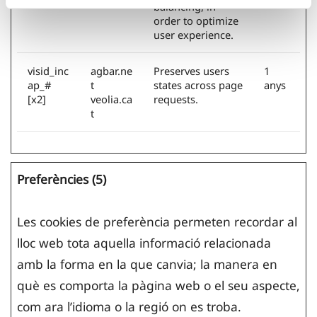
balancing, in
order to optimize
user experience.
visid_inc
agbar.ne
Preserves users
1
ap_#
t
states across page
anys
[x2]
veolia.ca
requests.
t
Preferències (5)
Les cookies de preferència permeten recordar al
lloc web tota aquella informació relacionada
amb la forma en la que canvia; la manera en
què es comporta la pàgina web o el seu aspecte,
com ara l’idioma o la regió on es troba.