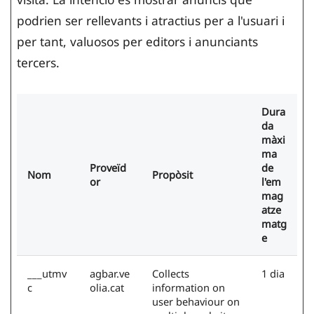
podrien ser rellevants i atractius per a l'usuari i
per tant, valuosos per editors i anunciants
tercers.
Dura
da
màxi
ma
Proveïd
de
Nom
Propòsit
or
l'em
mag
atze
matg
e
___utmv
agbar.ve
Collects
1 dia
c
olia.cat
information on
user behaviour on