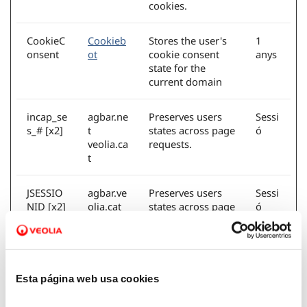
cookies.
CookieC
Cookieb
Stores the user's
1
onsent
ot
cookie consent
anys
state for the
current domain
incap_se
agbar.ne
Preserves users
Sessi
s_# [x2]
t
states across page
ó
veolia.ca
requests.
t
JSESSIO
agbar.ve
Preserves users
Sessi
NID [x2]
olia.cat
states across page
ó
New
requests.
Relic
LFR_SES
agbar.ve
Preserves the
Sessi
Esta página web usa cookies
SION_ST
olia.cat
visitor's session
ó
ATE_#
state across page