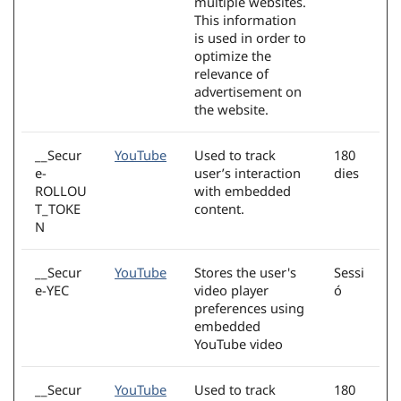
multiple websites.
This information
is used in order to
optimize the
relevance of
advertisement on
the website.
__Secur
YouTube
Used to track
180
e-
user’s interaction
dies
ROLLOU
with embedded
T_TOKE
content.
N
__Secur
YouTube
Stores the user's
Sessi
e-YEC
video player
ó
preferences using
embedded
YouTube video
__Secur
YouTube
Used to track
180