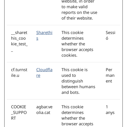
website, in order
to make valid
reports on the use
of their website.
__sharet
Sharethi
This cookie
Sessi
his_coo
s
determines
ó
kie_test_
whether the
_
browser accepts
cookies.
cf.turnst
Cloudfla
This cookie is
Per
ile.u
re
used to
man
distinguish
ent
between humans
and bots.
COOKIE
agbar.ve
This cookie
1
_SUPPO
olia.cat
determines
anys
RT
whether the
browser accepts