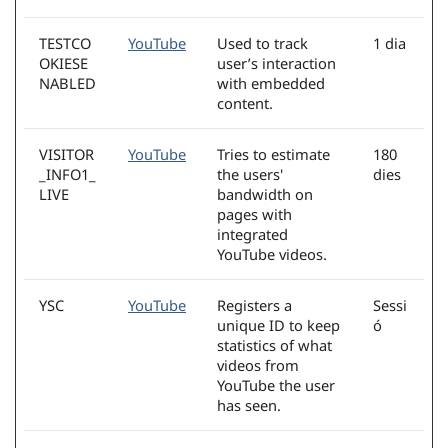
TESTCO
YouTube
Used to track
1 dia
OKIESE
user’s interaction
NABLED
with embedded
content.
VISITOR
YouTube
Tries to estimate
180
_INFO1_
the users'
dies
LIVE
bandwidth on
pages with
integrated
YouTube videos.
YSC
YouTube
Registers a
Sessi
unique ID to keep
ó
statistics of what
videos from
YouTube the user
has seen.