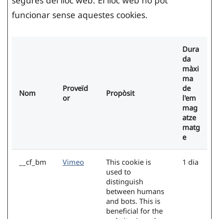
segures del lloc web. El lloc web no pot
funcionar sense aquestes cookies.
Dura
da
màxi
ma
Proveïd
de
Nom
Propòsit
or
l'em
mag
atze
matg
e
__cf_bm
Vimeo
This cookie is
1 dia
used to
distinguish
between humans
and bots. This is
beneficial for the