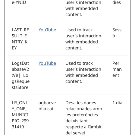
e-YNID
user’s interaction
dies
with embedded
content.
LAST_RE
YouTube
Used to track
Sessi
SULT_E
user’s interaction
ó
NTRY_K
with embedded
EY
content.
LogsDat
YouTube
Used to track
Per
abaseV2
user’s interaction
man
:V#||Lo
with embedded
ent
gsReque
content.
stsStore
LR_ONL
agbar.ve
Desa les dades
1 dia
Y_ONE_
olia.cat
relacionades amb
MUNICI
les preferències
PIO_299
del visitant
31419
respecte a l’àmbit
del servei