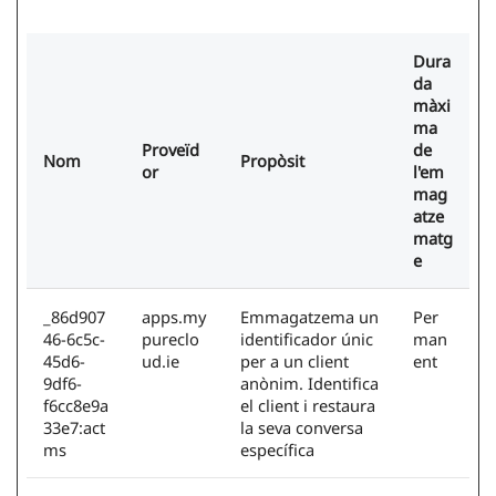
Dura
da
màxi
ma
Proveïd
de
Nom
Propòsit
or
l'em
mag
atze
matg
e
_86d907
apps.my
Emmagatzema un
Per
46-6c5c-
pureclo
identificador únic
man
45d6-
ud.ie
per a un client
ent
9df6-
anònim. Identifica
f6cc8e9a
el client i restaura
33e7:act
la seva conversa
ms
específica