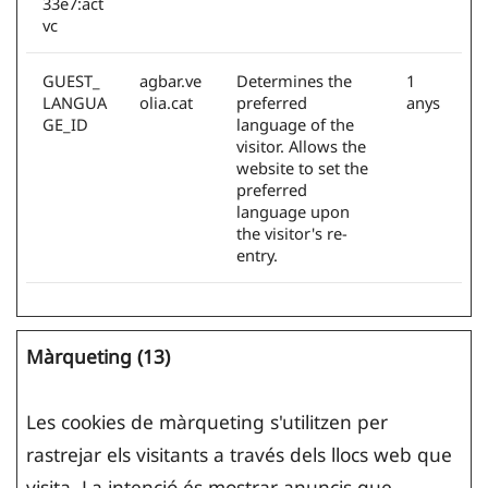
33e7:act
vc
GUEST_
agbar.ve
Determines the
1
LANGUA
olia.cat
preferred
anys
GE_ID
language of the
visitor. Allows the
website to set the
preferred
language upon
the visitor's re-
entry.
Màrqueting (13)
Les cookies de màrqueting s'utilitzen per
rastrejar els visitants a través dels llocs web que
visita. La intenció és mostrar anuncis que