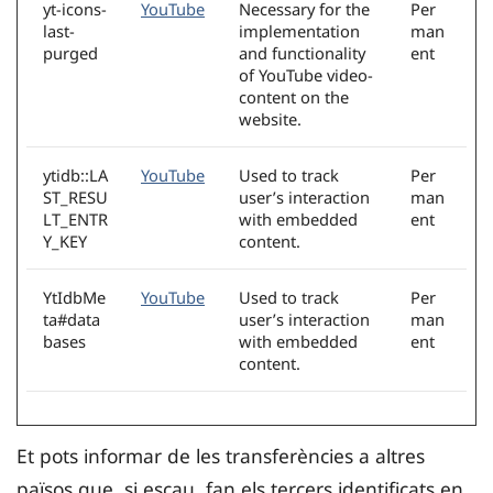
yt-icons-
YouTube
Necessary for the
Per
last-
implementation
man
purged
and functionality
ent
of YouTube video-
content on the
website.
ytidb::LA
YouTube
Used to track
Per
ST_RESU
user’s interaction
man
LT_ENTR
with embedded
ent
Y_KEY
content.
YtIdbMe
YouTube
Used to track
Per
ta#data
user’s interaction
man
bases
with embedded
ent
content.
Et pots informar de les transferències a altres
països que, si escau, fan els tercers identificats en