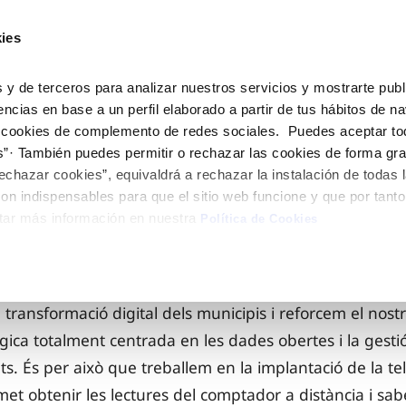
ES
CA
Actual
ies
El Teu Servei
La Teva Aigua
Coneix-nos
 y de terceros para analizar nuestros servicios y mostrarte publ
encias en base a un perfil elaborado a partir de tus hábitos de n
 cookies de complemento de redes sociales. Puedes aceptar to
Ó AL CLIENT
AT
OSTRES COMPROMISOS
NTRACTES
COMPROMÍS DE SERVEI
CURA DE L’AIGUA
MODIFICACIÓ DE DADES
s”· También puedes permitir o rechazar las cookies de forma gr
de contacte
de la qualitat de l’aigua
 persones
vi de titular
Customer Counsel (Defensa del
Consells d’estalvi
Actualitzar dades bancàri
echazar cookies”, equivaldrá a rechazar la instalación de todas 
rtes
 medi ambient
a subministrament
Normativa del servei
Dipòsits comunitaris
Actualitzar dades de domic
on indispensables para que el sitio web funcione y que por tant
tar más información en nuestra
via
nnovació i la digitalització
xa de subministrament
Junta d’Arbitratge
Consells per evitar avaries en 
Actualitzar dades persona
Política de Cookies
gelada
obres i afectacions
·licitud de connexió
Programa AMB TU
ació de fuita interior
umentació contractació
transformació digital dels municipis i reforcem el no
ica totalment centrada en les dades obertes i la gestió 
VEURE TOTES LES GESTIONS
ats. És per això que treballem en la implantació de la t
et obtenir les lectures del comptador a distància i sa