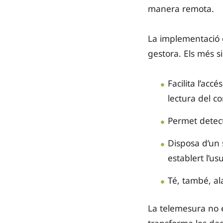
manera remota.
La implementació d
gestora. Els més si
Facilita l’ac
lectura del c
Permet detect
Disposa d’un 
establert l’us
Té, també, al
La telemesura no é