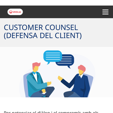
Menu 
CUSTOMER COUNSEL
(DEFENSA DEL CLIENT)
Per potenciar el diàleg i el compromís amb els