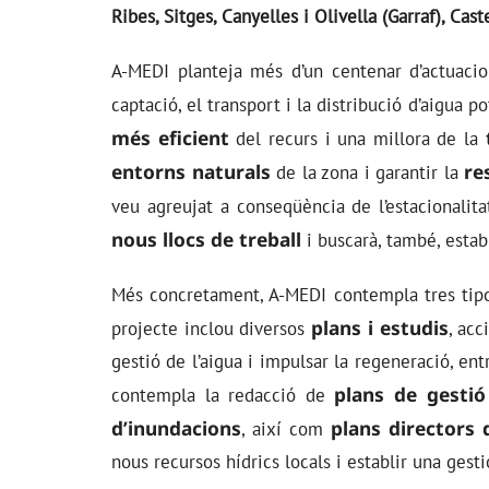
Ribes, Sitges, Canyelles i Olivella (Garraf), Cas
A-MEDI planteja més d’un centenar d’actuacion
captació, el transport i la distribució d’aigua 
més eficient
del recurs i una millora de la
entorns naturals
re
de la zona i garantir la
veu agreujat a conseqüència de l’estacionalita
nous llocs de treball
i buscarà, també, establ
Més concretament, A-MEDI contempla tres tipolo
plans i estudis
projecte inclou diversos
, acc
gestió de l’aigua i impulsar la regeneració, ent
plans de gestió 
contempla la redacció de
d’inundacions
plans directors 
, així com
nous recursos hídrics locals i establir una gesti