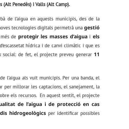
s (Alt Penedès) i Valls (Alt Camp).
rbà de l’aigua en aquests municipis, des de la
gestió
e noves tecnologies digitals permetrà una
protegir les masses d’aigua
els
a més de
i
’escassetat hídrica i de canvi climàtic i que es
11
x social: de fet, el projecte preveu generar
e l’aigua als vuit municipis. Per una banda, el
r per millorar les captacions, el sanejament, la
sobre els recursos. En aquest sentit, el projecte
ualitat de l’aigua i de protecció en cas
dis hidrogeològics
per identificar possibles