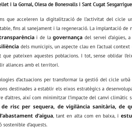
tellet i la Gornal, Olesa de Bonesvalls i Sant Cugat Sesgarrigue
s que acceleren la digitalització de l’activitat del cicle u
potable, fins al sanejament i la regeneració. La implantació d
transparència
governança
i de la
del servei d’aigües, 
siliència
dels municipis, un aspecte clau en l’actual context d
t que pateixen aquestes poblacions. I tot, sense oblidar l’ei
ir aliances amb el territori.
gies d’actuacions per transformar la gestió del cicle urbà d
ions destinades a establir els eixos estratègics a desenvolupa
re d’altres, així com minimitzar l’impacte del canvi climàtic 
de risc per sequera, de vigilància sanitària, de q
d’abastament d’aigua
estu
, tant en alta com en baixa, i
ó sostenible d’aquests.