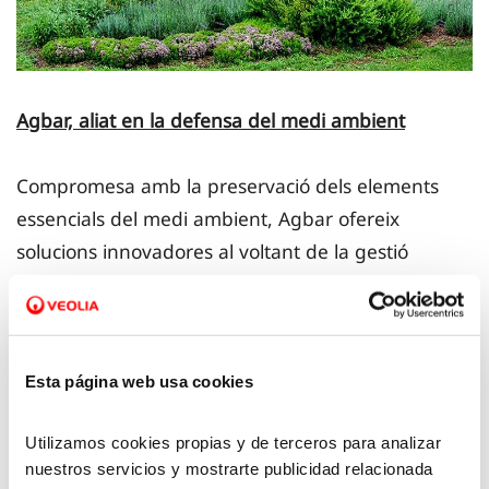
Agbar, aliat en la defensa del medi ambient
Compromesa amb la preservació dels elements
essencials del medi ambient, Agbar ofereix
solucions innovadores al voltant de la gestió
sostenible de l'aigua, dels recursos naturals i de la
salut ambiental per a l'agricultura, la indústria i les
ciutats, en línia amb el full de ruta de l'Agenda
2030 i els Objectius de Desenvolupament
Esta página web usa cookies
Sostenible (ODS) de les Nacions Unides.
Utilizamos cookies propias y de terceros para analizar
nuestros servicios y mostrarte publicidad relacionada
El desenvolupament de solucions basades en la