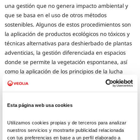
una gestión que no genera impacto ambiental y
que se basa en el uso de otros métodos
sostenibles. Algunos de estos procedimientos son
la aplicación de productos ecológicos no tóxicos y
técnicas alternativas para deshierbado de plantas
adventicias, la gestión diferenciada en espacios
donde se permite la vegetación espontanea, así
como la aplicación de los principios de la lucha
integrada de plagas y acciones que favorecen la
presencia de fauna auxiliar y vegetación
autóctona.
Esta página web usa cookies
Al mismo tiempo, llevaremos a cabo un control de
Utilizamos cookies propias y de terceros para analizar
las especies invasoras (EEII) de flora exóticas
nuestros servicios y mostrarte publicidad relacionada
presentes en las instalaciones y
plantará especies
con tus preferencias en base a un perfil elaborado a