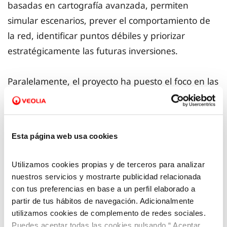
basadas en cartografía avanzada, permiten
simular escenarios, prever el comportamiento de
la red, identificar puntos débiles y priorizar
estratégicamente las futuras inversiones.
Paralelamente, el proyecto ha puesto el foco en las
redes de alcantarillado y saneamiento. En
municipios como Canyelles, Sitges, Sant Pere de
Ribes y Valls se han instalado cámaras y sensores
Esta página web usa cookies
para monitorizar en tiempo real los puntos de
vertido y las estaciones de bombeo. Esta
Utilizamos cookies propias y de terceros para analizar
sensorización alerta si un punto de vertido entra
nuestros servicios y mostrarte publicidad relacionada
en funcionamiento en tiempo seco (lo que puede
con tus preferencias en base a un perfil elaborado a
partir de tus hábitos de navegación. Adicionalmente
ser indicativo de una incidencia) o ayuda a evaluar
utilizamos cookies de complemento de redes sociales.
el impacto de episodios de lluvias intensas,
Puedes aceptar todas las cookies pulsando “ Aceptar