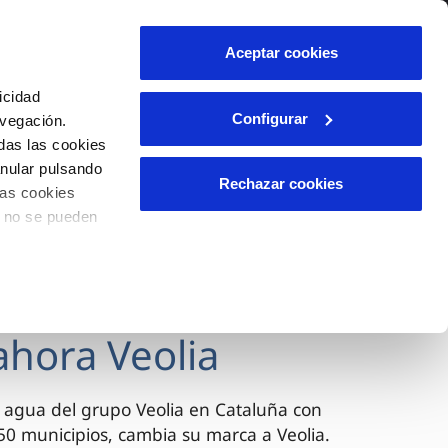
lidad
Ayuda
Contáctanos
Aceptar cookies
Área de clientes
icidad
Configurar
avegación.
das las cookies
OS
TELELECTURA
INCIDENCIAS
anular pulsando
l
s
Comunica anomalías o posibles
Rechazar cookies
las cookies
fraudes
lio
o no se pueden
Reclamaciones
n caso
es
ahora Veolia
 agua del grupo Veolia en Cataluña con
0 municipios, cambia su marca a Veolia.