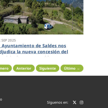
2 SEP 2025
l Ayuntamiento de Saldes nos
djudica la nueva concesión del
ervicio de agua potable
imero
Anterior
Siguiente
Último →
co
Síguenos en: