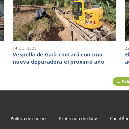
14 OCT 2025
2
Vespella de Gaià contará con una
E
nueva depuradora el próximo año
a
s
← Pr
Política de cookies
Protección de datos
Canal Éti