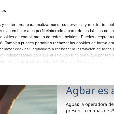
ES
CA
Actua
ies
Tu Servicio
Tu Agua
Conócenos
 y de terceros para analizar nuestros servicios y mostrarte publ
encias en base a un perfil elaborado a partir de tus hábitos de n
 cookies de complemento de redes sociales. Puedes aceptar to
ÓN AL CLIENTE
AD
ROS COMPROMISOS
NTRATOS
COMPROMISO DE SERVICIO
CUIDADOS DEL AGUA
MODIFICACIÓN DE DAT
s”· También puedes permitir o rechazar las cookies de forma gr
 de contacto
 calidad del agua
 personas
bio de titular
Customer Counsel (Defensa de
Consejos de ahorro
Actualizar datos bancario
echazar cookies”, equivaldrá a rechazar la instalación de todas 
cliente)
rtas
medio ambiente
a de suministro
Depósitos comunitarios
Actualizar datos de domici
on indispensables para que el sitio web funcione y que por tant
Normativa del servicio
tar más información en nuestra
via
innovacion y digitalización
a de suministro
Consejos para evitar averías e
Actualizar datos personal
Política de Cookies
Junta de Arbitraje
de helada
 obras y afectaciones
icitud de Acometida
Programa CONTIGO
03 DIC 2025
ación de fuga interior
umentación contratación
Agbar es 
VER TODAS LAS GESTIONES
Agbar, la operadora de
presencia en más de 25