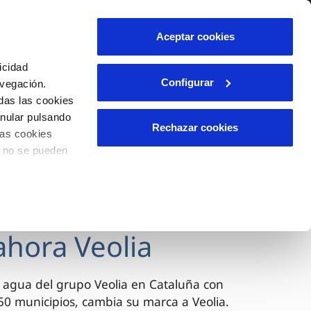
lidad
Ayuda
Contáctanos
Aceptar cookies
Área de clientes
icidad
Configurar
avegación.
das las cookies
OS
TELELECTURA
INCIDENCIAS
anular pulsando
l
s
Comunica anomalías o posibles
Rechazar cookies
las cookies
fraudes
lio
o no se pueden
Reclamaciones
n caso
es
ahora Veolia
 agua del grupo Veolia en Cataluña con
0 municipios, cambia su marca a Veolia.