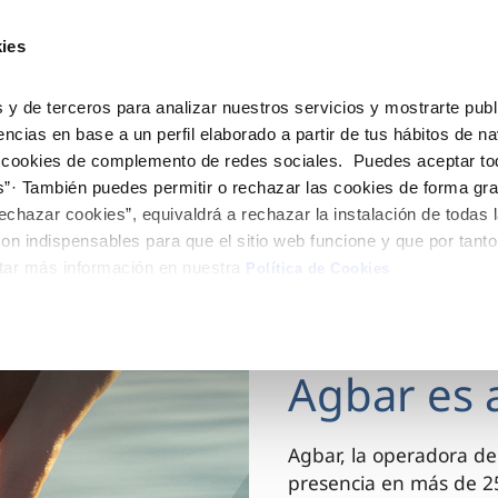
ES
CA
Actua
ies
Tu Servicio
Tu Agua
Conócenos
 y de terceros para analizar nuestros servicios y mostrarte publ
encias en base a un perfil elaborado a partir de tus hábitos de n
 cookies de complemento de redes sociales. Puedes aceptar to
ÓN AL CLIENTE
AD
ROS COMPROMISOS
NTRATOS
COMPROMISO DE SERVICIO
CUIDADOS DEL AGUA
MODIFICACIÓN DE DAT
s”· También puedes permitir o rechazar las cookies de forma gr
 de contacto
 calidad del agua
 personas
bio de titular
Customer Counsel (Defensa de
Consejos de ahorro
Actualizar datos bancario
echazar cookies”, equivaldrá a rechazar la instalación de todas 
cliente)
rtas
medio ambiente
a de suministro
Depósitos comunitarios
Actualizar datos de domici
on indispensables para que el sitio web funcione y que por tant
Normativa del servicio
tar más información en nuestra
via
innovacion y digitalización
a de suministro
Consejos para evitar averías e
Actualizar datos personal
Política de Cookies
Junta de Arbitraje
de helada
 obras y afectaciones
icitud de Acometida
Programa CONTIGO
03 DIC 2025
ación de fuga interior
umentación contratación
Agbar es 
VER TODAS LAS GESTIONES
Agbar, la operadora de
presencia en más de 25