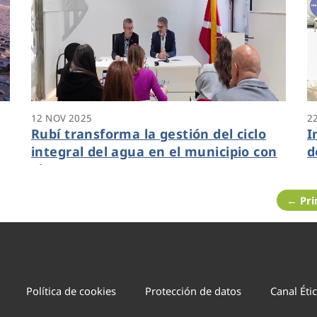
12 NOV 2025
2
Rubí transforma la gestión del ciclo
I
integral del agua en el municipio con
d
el proyecto e-READAPTA
m
m
← Pr
Política de cookies
Protección de datos
Canal Éti