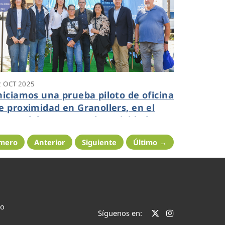
2 OCT 2025
niciamos una prueba piloto de oficina
e proximidad en Granollers, en el
arco del programa de actividades
unicipales Octubre +Gran
imero
Anterior
Siguiente
Último →
co
Síguenos en: