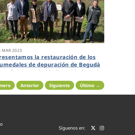
3 MAR 2023
resentamos la restauración de los
umedales de depuración de Begudà
ara favorecer la biodiversidad en el
arc Natural de la Garrotxa
imero
Anterior
Siguiente
Último →
co
Síguenos en: