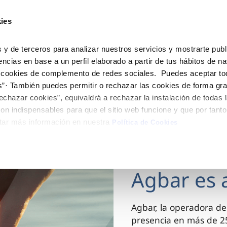
ES
CA
Actua
ies
Tu Servicio
Tu Agua
Conócenos
 y de terceros para analizar nuestros servicios y mostrarte publ
encias en base a un perfil elaborado a partir de tus hábitos de n
 cookies de complemento de redes sociales. Puedes aceptar to
ÓN AL CLIENTE
AD
ROS COMPROMISOS
NTRATOS
COMPROMISO DE SERVICIO
CUIDADOS DEL AGUA
MODIFICACIÓN DE DAT
s”· También puedes permitir o rechazar las cookies de forma gr
 de contacto
 calidad del agua
 personas
bio de titular
Customer Counsel (Defensa de
Consejos de ahorro
Actualizar datos bancario
echazar cookies”, equivaldrá a rechazar la instalación de todas 
cliente)
rtas
medio ambiente
a de suministro
Depósitos comunitarios
Actualizar datos de domici
on indispensables para que el sitio web funcione y que por tant
Normativa del servicio
tar más información en nuestra
via
innovacion y digitalización
a de suministro
Consejos para evitar averías e
Actualizar datos personal
Política de Cookies
Junta de Arbitraje
de helada
 obras y afectaciones
icitud de Acometida
Programa CONTIGO
03 DIC 2025
ación de fuga interior
umentación contratación
Agbar es 
VER TODAS LAS GESTIONES
Agbar, la operadora de
presencia en más de 25