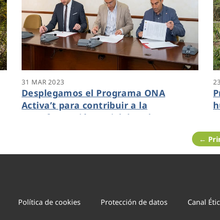
31 MAR 2023
2
Desplegamos el Programa ONA
P
Activa’t para contribuir a la
h
transformación sociolaboral en
p
Constantí
P
← Pr
Política de cookies
Protección de datos
Canal Éti