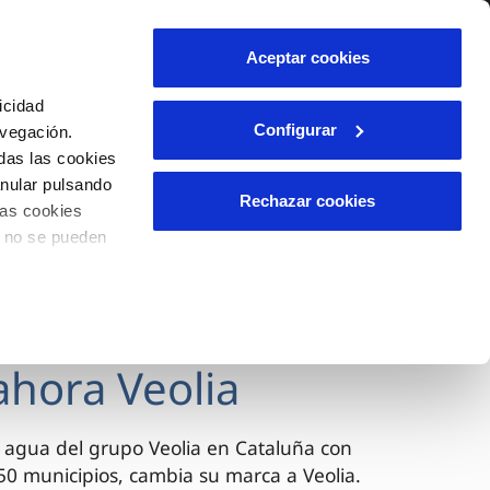
lidad
Ayuda
Contáctanos
Aceptar cookies
Área de clientes
icidad
Configurar
avegación.
das las cookies
OS
TELELECTURA
INCIDENCIAS
anular pulsando
l
s
Comunica anomalías o posibles
Rechazar cookies
las cookies
fraudes
lio
o no se pueden
Reclamaciones
n caso
es
ahora Veolia
 agua del grupo Veolia en Cataluña con
0 municipios, cambia su marca a Veolia.