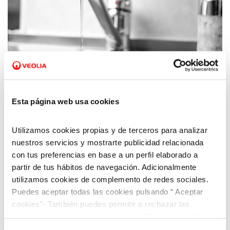
10 NOV 2021
Hagamos un consumo responsable de agua
ante la alerta de sequía
Esta página web usa cookies
Utilizamos cookies propias y de terceros para analizar
nuestros servicios y mostrarte publicidad relacionada
con tus preferencias en base a un perfil elaborado a
partir de tus hábitos de navegación. Adicionalmente
utilizamos cookies de complemento de redes sociales.
Puedes aceptar todas las cookies pulsando “ Aceptar
cookies”· También puedes permitir o rechazar las
cookies de forma granular pulsando “Configurar”. Si
pulsas “Rechazar cookies”, equivaldrá a rechazar la