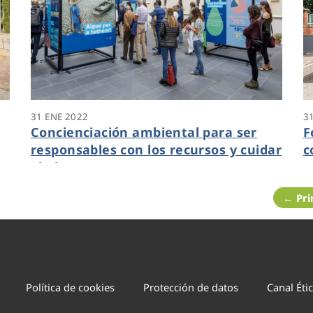
31 ENE 2022
3
Concienciación ambiental para ser
F
responsables con los recursos y cuidar
c
el planeta
p
← Pr
Política de cookies
Protección de datos
Canal Éti