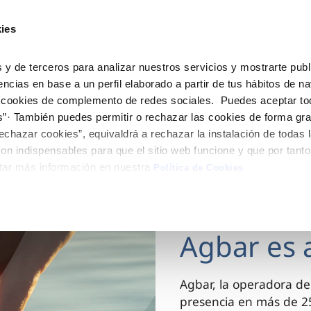
ES
CA
Actua
ies
Tu Servicio
Tu Agua
Conócenos
 y de terceros para analizar nuestros servicios y mostrarte publ
encias en base a un perfil elaborado a partir de tus hábitos de n
 cookies de complemento de redes sociales. Puedes aceptar to
ÓN AL CLIENTE
AD
ROS COMPROMISOS
NTRATOS
COMPROMISO DE SERVICIO
CUIDADOS DEL AGUA
MODIFICACIÓN DE DAT
s”· También puedes permitir o rechazar las cookies de forma gr
 de contacto
 calidad del agua
 personas
bio de titular
Customer Counsel (Defensa de
Consejos de ahorro
Actualizar datos bancario
echazar cookies”, equivaldrá a rechazar la instalación de todas 
cliente)
rtas
medio ambiente
a de suministro
Depósitos comunitarios
Actualizar datos de domici
on indispensables para que el sitio web funcione y que por tant
Normativa del servicio
tar más información en nuestra
via
innovacion y digitalización
a de suministro
Consejos para evitar averías e
Actualizar datos personal
Política de Cookies
Junta de Arbitraje
de helada
 obras y afectaciones
icitud de Acometida
Programa CONTIGO
03 DIC 2025
ación de fuga interior
umentación contratación
Agbar es 
VER TODAS LAS GESTIONES
Agbar, la operadora de
presencia en más de 25