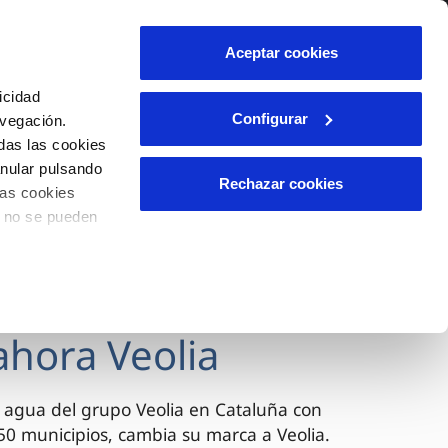
lidad
Ayuda
Contáctanos
Aceptar cookies
Área de clientes
icidad
Configurar
avegación.
das las cookies
OS
TELELECTURA
INCIDENCIAS
anular pulsando
l
s
Comunica anomalías o posibles
Rechazar cookies
las cookies
fraudes
lio
o no se pueden
Reclamaciones
n caso
es
ahora Veolia
 agua del grupo Veolia en Cataluña con
0 municipios, cambia su marca a Veolia.