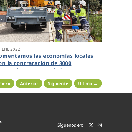
1 ENE 2022
omentamos las economías locales
on la contratación de 3000
roveedores en Cataluña
imero
Anterior
Siguiente
Último →
co
Síguenos en: