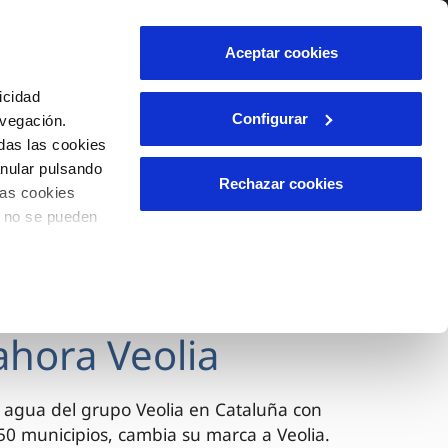
lidad
Ayuda
Contáctanos
Aceptar cookies
Área de clientes
icidad
Configurar
avegación.
das las cookies
OS
TELELECTURA
INCIDENCIAS
anular pulsando
l
s
Comunica anomalías o posibles
Rechazar cookies
las cookies
fraudes
lio
o no se pueden
Reclamaciones
n caso
es
ahora Veolia
 agua del grupo Veolia en Cataluña con
0 municipios, cambia su marca a Veolia.