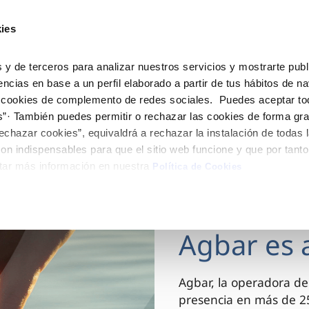
ES
CA
Actua
ies
Tu Servicio
Tu Agua
Conócenos
 y de terceros para analizar nuestros servicios y mostrarte publ
encias en base a un perfil elaborado a partir de tus hábitos de n
 cookies de complemento de redes sociales. Puedes aceptar to
ÓN AL CLIENTE
AD
ROS COMPROMISOS
NTRATOS
COMPROMISO DE SERVICIO
CUIDADOS DEL AGUA
MODIFICACIÓN DE DAT
s”· También puedes permitir o rechazar las cookies de forma gr
 de contacto
 calidad del agua
 personas
bio de titular
Customer Counsel (Defensa de
Consejos de ahorro
Actualizar datos bancario
echazar cookies”, equivaldrá a rechazar la instalación de todas 
cliente)
rtas
medio ambiente
a de suministro
Depósitos comunitarios
Actualizar datos de domici
on indispensables para que el sitio web funcione y que por tant
Normativa del servicio
tar más información en nuestra
via
innovacion y digitalización
a de suministro
Consejos para evitar averías e
Actualizar datos personal
Política de Cookies
Junta de Arbitraje
de helada
 obras y afectaciones
icitud de Acometida
Programa CONTIGO
03 DIC 2025
ación de fuga interior
umentación contratación
Agbar es 
VER TODAS LAS GESTIONES
Agbar, la operadora de
presencia en más de 25