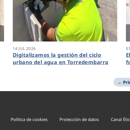
14 JUL 2026
0
Digitalizamos la gestión del ciclo
E
urbano del agua en Torredembarra
f
G
l
← Pr
e
v
Política de cookies
Protección de datos
Canal Éti