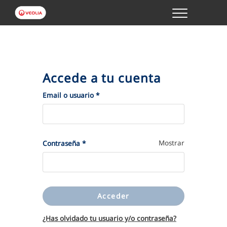
Menu
GESTIONES ONLINE
VER TODAS LAS GESTIONES
Accede a tu cuenta
TU SERVICIO
(Obligatorio)
Email o usuario
*
VER TODAS LAS GESTIONES
(Obligatorio)
Mostrar
Contraseña
*
TU AGUA
VER TODAS LAS GESTIONES
Acceder
CONÓCENOS
¿Has olvidado tu usuario y/o contraseña?