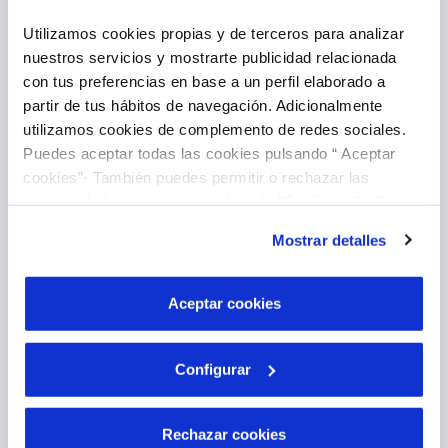
Utilizamos cookies propias y de terceros para analizar
nuestros servicios y mostrarte publicidad relacionada
Introducir lectura
con tus preferencias en base a un perfil elaborado a
partir de tus hábitos de navegación. Adicionalmente
utilizamos cookies de complemento de redes sociales.
Puedes aceptar todas las cookies pulsando “ Aceptar
cookies”· También puedes permitir o rechazar las
cookies de forma granular pulsando “Configurar”. Si
pulsas “Rechazar cookies”, equivaldrá a rechazar la
Mostrar detalles
instalación de todas las cookies salvo las necesarias que
Pago Online
son indispensables para que el sitio web funcione y que
por tanto no se pueden desactivar. Puedes consultar
Aceptar cookies
más información en nuestra
Política de Cookies
Configurar
Rechazar cookies