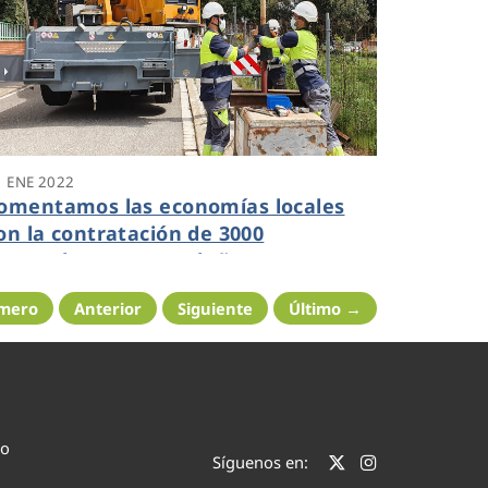
1 ENE 2022
omentamos las economías locales
on la contratación de 3000
roveedores en Cataluña
imero
Anterior
Siguiente
Último →
co
Síguenos en: