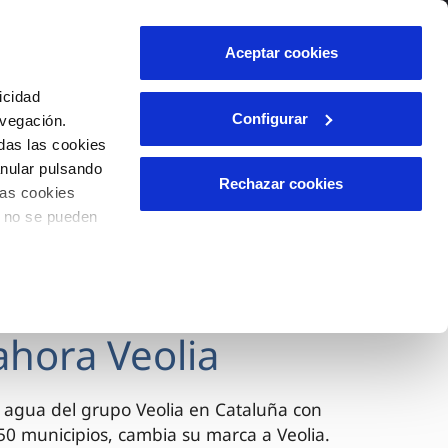
lidad
Ayuda
Contáctanos
Aceptar cookies
Área de clientes
icidad
Configurar
avegación.
das las cookies
OS
TELELECTURA
INCIDENCIAS
anular pulsando
l
s
Comunica anomalías o posibles
Rechazar cookies
las cookies
fraudes
lio
o no se pueden
Reclamaciones
n caso
es
ahora Veolia
 agua del grupo Veolia en Cataluña con
0 municipios, cambia su marca a Veolia.