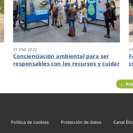
31 ENE 2022
3
Concienciación ambiental para ser
F
responsables con los recursos y cuidar
c
el planeta
p
← Pr
Política de cookies
Protección de datos
Canal Éti