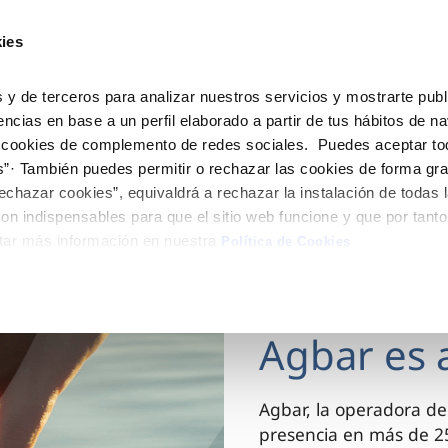
ES
CA
Actua
ies
Tu Servicio
Tu Agua
Conócenos
 y de terceros para analizar nuestros servicios y mostrarte publ
encias en base a un perfil elaborado a partir de tus hábitos de n
 cookies de complemento de redes sociales. Puedes aceptar to
ÓN AL CLIENTE
AD
ROS COMPROMISOS
NTRATOS
COMPROMISO DE SERVICIO
CUIDADOS DEL AGUA
MODIFICACIÓN DE DAT
s”· También puedes permitir o rechazar las cookies de forma gr
 de contacto
 calidad del agua
 personas
bio de titular
Customer Counsel (Defensa de
Consejos de ahorro
Actualizar datos bancario
echazar cookies”, equivaldrá a rechazar la instalación de todas 
cliente)
rtas
medio ambiente
a de suministro
Depósitos comunitarios
Actualizar datos de domici
on indispensables para que el sitio web funcione y que por tant
Normativa del servicio
tar más información en nuestra
via
innovacion y digitalización
a de suministro
Consejos para evitar averías e
Actualizar datos personal
Política de Cookies
Junta de Arbitraje
de helada
 obras y afectaciones
icitud de Acometida
Programa CONTIGO
03 DIC 2025
ación de fuga interior
umentación contratación
Agbar es 
VER TODAS LAS GESTIONES
Agbar, la operadora de
presencia en más de 25