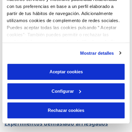
Batiendo récords meteorológicos
con tus preferencias en base a un perfil elaborado a
partir de tus hábitos de navegación. Adicionalmente
utilizamos cookies de complemento de redes sociales.
Puedes aceptar todas las cookies pulsando “ Aceptar
cookies”· También puedes permitir o rechazar las
cookies de forma granular pulsando “Configurar”. Si
pulsas “Rechazar cookies”, equivaldrá a rechazar la
Mostrar detalles
instalación de todas las cookies salvo las necesarias que
son indispensables para que el sitio web funcione y que
por tanto no se pueden desactivar. Puedes consultar
Aceptar cookies
más información en nuestra
Política de Cookies
Configurar
Rechazar cookies
02 AGO 2021
Experimentos demasiado arriesgados