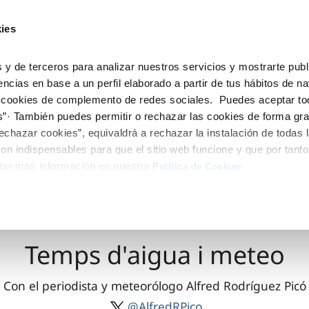
ES
CA
Actua
ies
Tu Servicio
Tu Agua
Conócenos
 y de terceros para analizar nuestros servicios y mostrarte publ
encias en base a un perfil elaborado a partir de tus hábitos de n
 cookies de complemento de redes sociales. Puedes aceptar to
ÓN AL CLIENTE
AD
ROS COMPROMISOS
NTRATOS
COMPROMISO DE SERVICIO
CUIDADOS DEL AGUA
MODIFICACIÓN DE DAT
s”· También puedes permitir o rechazar las cookies de forma gr
 de contacto
 calidad del agua
 personas
bio de titular
Customer Counsel (Defensa de
Consejos de ahorro
Actualizar datos bancario
echazar cookies”, equivaldrá a rechazar la instalación de todas 
cliente)
rtas
medio ambiente
a de suministro
Depósitos comunitarios
Actualizar datos de domici
on indispensables para que el sitio web funcione y que por tant
Normativa del servicio
tar más información en nuestra
via
innovacion y digitalización
a de suministro
Consejos para evitar averías e
Actualizar datos personal
Política de Cookies
Junta de Arbitraje
de helada
 obras y afectaciones
icitud de Acometida
Programa CONTIGO
ación de fuga interior
umentación contratación
Temps d'aigua i meteo
VER TODAS LAS GESTIONES
Con el periodista y meteorólogo Alfred Rodríguez Picó
@AlfredRPico