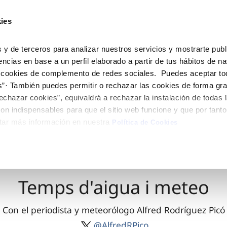
ES
CA
Actua
ies
Tu Servicio
Tu Agua
Conócenos
 y de terceros para analizar nuestros servicios y mostrarte publ
encias en base a un perfil elaborado a partir de tus hábitos de n
 cookies de complemento de redes sociales. Puedes aceptar to
ÓN AL CLIENTE
AD
ROS COMPROMISOS
NTRATOS
COMPROMISO DE SERVICIO
CUIDADOS DEL AGUA
MODIFICACIÓN DE DAT
s”· También puedes permitir o rechazar las cookies de forma gr
 de contacto
 calidad del agua
 personas
bio de titular
Customer Counsel (Defensa de
Consejos de ahorro
Actualizar datos bancario
echazar cookies”, equivaldrá a rechazar la instalación de todas 
cliente)
rtas
medio ambiente
a de suministro
Depósitos comunitarios
Actualizar datos de domici
on indispensables para que el sitio web funcione y que por tant
Normativa del servicio
tar más información en nuestra
via
innovacion y digitalización
a de suministro
Consejos para evitar averías e
Actualizar datos personal
Política de Cookies
Junta de Arbitraje
de helada
 obras y afectaciones
icitud de Acometida
Programa CONTIGO
ación de fuga interior
umentación contratación
Temps d'aigua i meteo
VER TODAS LAS GESTIONES
Con el periodista y meteorólogo Alfred Rodríguez Picó
@AlfredRPico