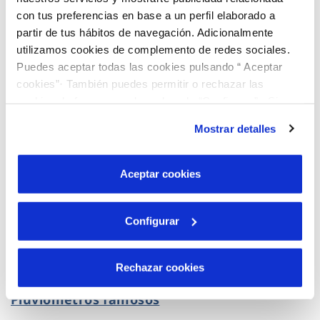
Estornudando bajo la lluvia
con tus preferencias en base a un perfil elaborado a
partir de tus hábitos de navegación. Adicionalmente
utilizamos cookies de complemento de redes sociales.
Puedes aceptar todas las cookies pulsando “ Aceptar
cookies”· También puedes permitir o rechazar las
cookies de forma granular pulsando “Configurar”. Si
pulsas “Rechazar cookies”, equivaldrá a rechazar la
Mostrar detalles
instalación de todas las cookies salvo las necesarias que
son indispensables para que el sitio web funcione y que
por tanto no se pueden desactivar. Puedes consultar
Aceptar cookies
más información en nuestra
Política de Cookies
Configurar
Rechazar cookies
12 JUL 2021
Pluviómetros famosos