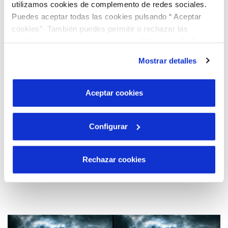
utilizamos cookies de complemento de redes sociales.
Puedes aceptar todas las cookies pulsando “ Aceptar
cookies”· También puedes permitir o rechazar las
cookies de forma granular pulsando “Configurar”. Si
pulsas “Rechazar cookies”, equivaldrá a rechazar la
Mostrar detalles
instalación de todas las cookies salvo las necesarias que
son indispensables para que el sitio web funcione y que
por tanto no se pueden desactivar. Puedes consultar
Aceptar cookies
más información en nuestra
Política de Cookies
Configurar
Rechazar cookies
20 SEP 2024
La Meteo con Pico – 20 de septiembre 2024